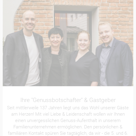
Ihre "Genussbotschafter" & Gastgeber
Seit mittlerweile 137 Jahren liegt uns das Wohl unserer Gäste
am Herzen! Mit viel Liebe & Leidenschaft wollen wir Ihnen
einen unvergesslichen Genuss-Aufenthalt in unserem
Familienunternehmen ermöglichen. Den persönlichen &
familiären Kontakt spüren Sie tagtäglich, da wir - die 5. und 6.