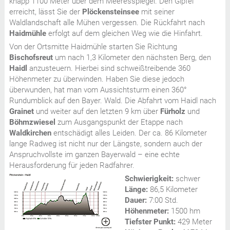
knapp 1100 Meter über dem Meeresspiegel. Den Gipfel
erreicht, lässt Sie der
Plöckensteinsee
mit seiner
Waldlandschaft alle Mühen vergessen. Die Rückfahrt nach
Haidmühle
erfolgt auf dem gleichen Weg wie die Hinfahrt.
Von der Ortsmitte Haidmühle starten Sie Richtung
Bischofsreut
um nach 1,3 Kilometer den nächsten Berg, den
Haidl
anzusteuern. Hierbei sind schweißtreibende 360
Höhenmeter zu überwinden. Haben Sie diese jedoch
überwunden, hat man vom Aussichtsturm einen 360°
Rundumblick auf den Bayer. Wald. Die Abfahrt vom Haidl nach
Grainet
und weiter auf den letzten 9 km über
Fürholz
und
Böhmzwiesel
zum Ausgangspunkt der Etappe nach
Waldkirchen
entschädigt alles Leiden. Der ca. 86 Kilometer
lange Radweg ist nicht nur der Längste, sondern auch der
Anspruchvollste im ganzen Bayerwald – eine echte
Herausforderung für jeden Radfahrer.
Schwierigkeit:
schwer
Länge:
86,5 Kilometer
Dauer:
7:00 Std.
Höhenmeter:
1500 hm
Tiefster Punkt:
429 Meter