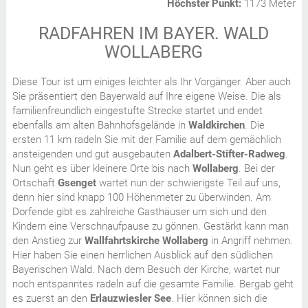
Höchster Punkt:
1173 Meter
RADFAHREN IM BAYER. WALD
WOLLABERG
Diese Tour ist um einiges leichter als Ihr Vorgänger. Aber auch
Sie präsentiert den Bayerwald auf Ihre eigene Weise. Die als
familienfreundlich eingestufte Strecke startet und endet
ebenfalls am alten Bahnhofsgelände in
Waldkirchen
. Die
ersten 11 km radeln Sie mit der Familie auf dem gemächlich
ansteigenden und gut ausgebauten
Adalbert-Stifter-Radweg
.
Nun geht es über kleinere Orte bis nach
Wollaberg
. Bei der
Ortschaft
Gsenget
wartet nun der schwierigste Teil auf uns,
denn hier sind knapp 100 Höhenmeter zu überwinden. Am
Dorfende gibt es zahlreiche Gasthäuser um sich und den
Kindern eine Verschnaufpause zu gönnen. Gestärkt kann man
den Anstieg zur
Wallfahrtskirche Wollaberg
in Angriff nehmen.
Hier haben Sie einen herrlichen Ausblick auf den südlichen
Bayerischen Wald. Nach dem Besuch der Kirche, wartet nur
noch entspanntes radeln auf die gesamte Familie. Bergab geht
es zuerst an den
Erlauzwiesler See
. Hier können sich die