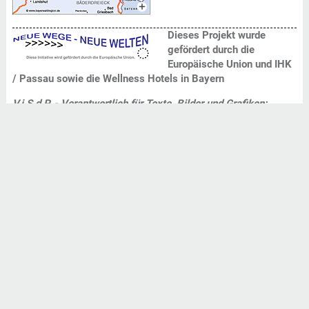
Dieses Projekt wurde
gefördert durch die
Europäische Union und IHK
/ Passau sowie die
Wellness Hotels in Bayern
V.i.S.d.P. - Verantwortlich für Texte, Bilder und Grafiken:
PUTZWERBUNG Tourismus-Marketing
Bayerischer Wald
.
Änderungswünsche bitte mitteilen an unten angegebene
Adresse der Tourismuswerbung des Bayerischen Waldes in
Niederbayern. Wir können keine Gewährleistung für die
Richtigkeit des Inhalts übernehmen (Red. Ostbayern).
Aktivurlaub
Ausflugstipps
Baden und Kur