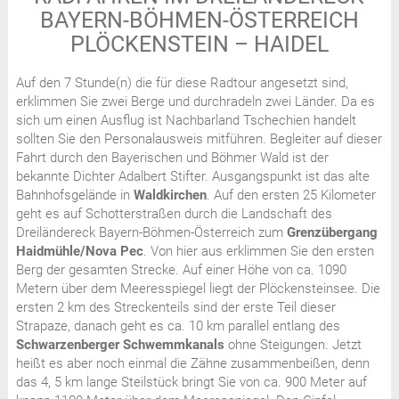
BAYERN-BÖHMEN-ÖSTERREICH
PLÖCKENSTEIN – HAIDEL
Auf den 7 Stunde(n) die für diese Radtour angesetzt sind,
erklimmen Sie zwei Berge und durchradeln zwei Länder. Da es
sich um einen Ausflug ist Nachbarland Tschechien handelt
sollten Sie den Personalausweis mitführen. Begleiter auf dieser
Fahrt durch den Bayerischen und Böhmer Wald ist der
bekannte Dichter Adalbert Stifter. Ausgangspunkt ist das alte
Bahnhofsgelände in
Waldkirchen
. Auf den ersten 25 Kilometer
geht es auf Schotterstraßen durch die Landschaft des
Dreiländereck Bayern-Böhmen-Österreich zum
Grenzübergang
Haidmühle/Nova Pec
. Von hier aus erklimmen Sie den ersten
Berg der gesamten Strecke. Auf einer Höhe von ca. 1090
Metern über dem Meeresspiegel liegt der Plöckensteinsee. Die
ersten 2 km des Streckenteils sind der erste Teil dieser
Strapaze, danach geht es ca. 10 km parallel entlang des
Schwarzenberger Schwemmkanals
ohne Steigungen. Jetzt
heißt es aber noch einmal die Zähne zusammenbeißen, denn
das 4, 5 km lange Steilstück bringt Sie von ca. 900 Meter auf