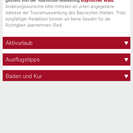
gestellt von der Tourismus-Marketing
Bayrischer Wald
Änderungswünsche bitte mitteilen an unten angegebene
Adresse der Tourismuswerbung des Bayrischen Waldes. Trotz
sorgfältiger Redaktion können wir keine Gewähr für die
Richtigkeit übernehmen (Red.
Aktivurlaub
Ausflugstipps
Baden und Kur
Golfen
Impressum
Radfahren