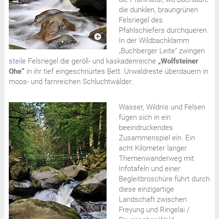
die dunklen, braungrünen
Felsriegel des
Pfahlschiefers durchqueren.
In der Wildbachklamm
„Buchberger Leite“ zwingen
steile Felsriegel die geröll- und kaskadenreiche
„Wolfsteiner
Ohe“
in ihr tief eingeschnürtes Bett. Urwaldreste überdauern in
moos- und farnreichen Schluchtwälder.
Wasser, Wildnis und Felsen
fügen sich in ein
beeindruckendes
Zusammenspiel ein. Ein
acht Kilometer langer
Themenwanderweg mit
Infotafeln und einer
Begleitbroschüre führt durch
diese einzigartige
Landschaft zwischen
Freyung und Ringelai /