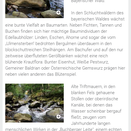
Bayerischer Wald.
In den Schluchtwäldern des
bayerischen Waldes wächst
eine bunte Vielfalt an Baumarten. Neben Fichten, Tannen und
Buchen finden sich hier mächtige Baumindividuen der
Edellaubhölzer: Linden, Eschen, Ahorne und sogar die vom
„Ulmensterben“ bedrohten Bergulmen überdauern in den
blockschuttreichen Steilhängen. Am Bachufer und auf den nur
zeitweise überfluteten Geröllbänken wächst eine reich
blühende Krautflora: Bunter Eisenhut, Weiße Pestwurz,
Gemeiner Baldrian oder Österreichische Gemswurz prägen hier
neben vielen anderen das Blütenspiel.
Alte Triftmauern, in den
blanken Fels gehauene
Stollen oder oberirdische
Kanäle, bei denen das
Wasser scheinbar bergauf
fließt, zeugen vom
Jahrhunderte langen
menschlichen Wirken in der „Buchberger Leite“, einem echten