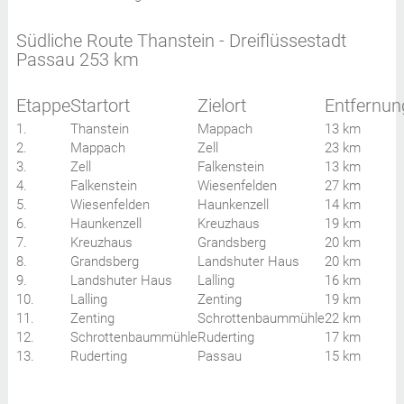
Südliche Route Thanstein - Dreiflüssestadt
Passau 253 km
Etappe
Startort
Zielort
Entfernun
1.
Thanstein
Mappach
13 km
2.
Mappach
Zell
23 km
3.
Zell
Falkenstein
13 km
4.
Falkenstein
Wiesenfelden
27 km
5.
Wiesenfelden
Haunkenzell
14 km
6.
Haunkenzell
Kreuzhaus
19 km
7.
Kreuzhaus
Grandsberg
20 km
8.
Grandsberg
Landshuter Haus
20 km
9.
Landshuter Haus
Lalling
16 km
10.
Lalling
Zenting
19 km
11.
Zenting
Schrottenbaummühle
22 km
12.
Schrottenbaummühle
Ruderting
17 km
13.
Ruderting
Passau
15 km