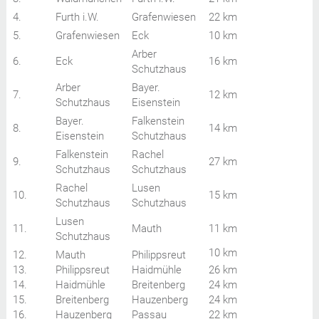
4.
Furth i.W.
Grafenwiesen
22 km
5.
Grafenwiesen
Eck
10 km
Arber
6.
Eck
16 km
Schutzhaus
Arber
Bayer.
7.
12 km
Schutzhaus
Eisenstein
Bayer.
Falkenstein
8.
14 km
Eisenstein
Schutzhaus
Falkenstein
Rachel
9.
27 km
Schutzhaus
Schutzhaus
Rachel
Lusen
10.
15 km
Schutzhaus
Schutzhaus
Lusen
11.
Mauth
11 km
Schutzhaus
10 km
12.
Mauth
Philippsreut
13.
Philippsreut
Haidmühle
26 km
14.
Haidmühle
Breitenberg
24 km
15.
Breitenberg
Hauzenberg
24 km
16.
Hauzenberg
Passau
22 km