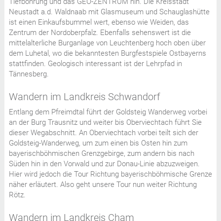
Tiefbohrung und das GEO-ZENTRUM hin. Die Kreisstadt
Neustadt a.d. Waldnaab mit Glasmuseum und Schauglashütte
ist einen Einkaufsbummel wert, ebenso wie Weiden, das
Zentrum der Nordoberpfalz. Ebenfalls sehenswert ist die
mittelalterliche Burganlage von Leuchtenberg hoch oben über
dem Luhetal, wo die bekanntesten Burgfestspiele Ostbayerns
stattfinden. Geologisch interessant ist der Lehrpfad in
Tännesberg.
Wandern im Landkreis Schwandorf
Entlang dem Pfreimdtal führt der Goldsteig Wanderweg vorbei
an der Burg Trausnitz und weiter bis Oberviechtach führt Sie
dieser Wegabschnitt. An Oberviechtach vorbei teilt sich der
Goldsteig-Wanderweg, um zum einen bis Osten hin zum
bayerischböhmischen Grenzgebirge, zum andern bis nach
Süden hin in den Vorwald und zur Donau-Linie abzuzweigen.
Hier wird jedoch die Tour Richtung bayerischböhmische Grenze
näher erläutert. Also geht unsere Tour nun weiter Richtung
Rötz.
Wandern im Landkreis Cham