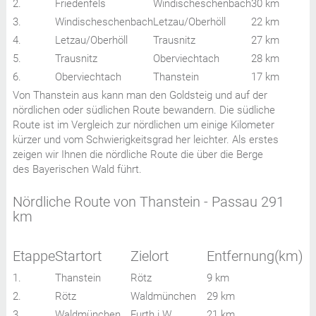
2.
Friedenfels
Windischeschenbach
30 km
3.
Windischeschenbach
Letzau/Oberhöll
22 km
4.
Letzau/Oberhöll
Trausnitz
27 km
5.
Trausnitz
Oberviechtach
28 km
6.
Oberviechtach
Thanstein
17 km
Von Thanstein aus kann man den Goldsteig und auf der
nördlichen oder südlichen Route bewandern. Die südliche
Route ist im Vergleich zur nördlichen um einige Kilometer
kürzer und vom Schwierigkeitsgrad her leichter. Als erstes
zeigen wir Ihnen die nördliche Route die über die Berge
des Bayerischen Wald führt.
Nördliche Route von Thanstein - Passau 291
km
Etappe
Startort
Zielort
Entfernung(km)
1.
Thanstein
Rötz
9 km
2.
Rötz
Waldmünchen
29 km
3.
Waldmünchen
Furth i.W.
21 km