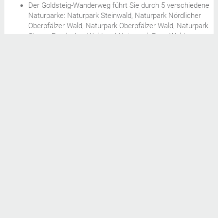
Der Goldsteig-Wanderweg führt Sie durch 5 verschiedene
Naturparke: Naturpark Steinwald, Naturpark Nördlicher
Oberpfälzer Wald, Naturpark Oberpfälzer Wald, Naturpark
Oberer Bayrischer Wald und Naturpark Bayr. Wald
Ein Besonderes Erlebnis zum Abschluss der Wandertour
ist der Nationalpark Bayerwald mit seinem
Tierfreigelände
Für weitere Fragen und Informationen wenden Sie direkt
an die jeweilige Feriengemeinde.
Redaktioneller Hinweis: Informationen und Bilder wurden
zusammengestellt durch die Werbeagentur Putzwerbung,
Perlesreut - Tourismus Marketing
Bayrischer Wald
Änderungen bzw. Aktualisierungen können eingereicht werden
bei der Tourismuswerbung des Bayrischen Waldes. Texte,
Bilder und Daten ohne Gewähr (Red.
Aktivurlaub